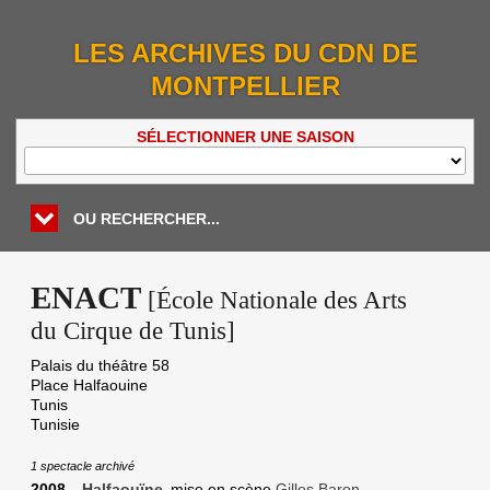
LES ARCHIVES DU CDN DE
MONTPELLIER
SÉLECTIONNER UNE SAISON
OU RECHERCHER...
ENACT
[École Nationale des Arts
du Cirque de Tunis]
Palais du théâtre 58
Place Halfaouine
Tunis
Tunisie
1 spectacle archivé
2008
Halfaouïne
mise en scène
Gilles Baron