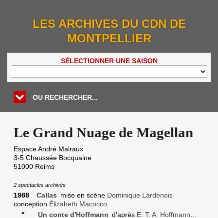
LES ARCHIVES DU CDN DE
MONTPELLIER
SÉLECTIONNER UNE SAISON
OU RECHERCHER...
Le Grand Nuage de Magellan
Espace André Malraux
3-5 Chaussée Bocquaine
51000
Reims
2 spectacles archivés
1988
Callas
mise en scène
Dominique Lardenois
conception
Élizabeth Macocco
"
Un conte d'Hoffmann
d'après
E. T. A. Hoffmann
…