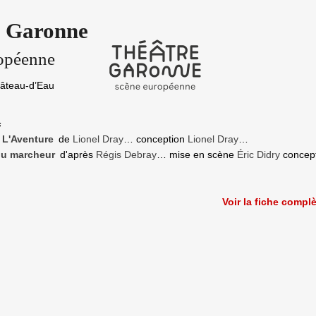
e Garonne
opéenne
hâteau-d’Eau
s
L'Aventure
de
Lionel Dray
… conception
Lionel Dray
…
du marcheur
d'après
Régis Debray
… mise en scène
Éric Didry
concep
Voir la fiche compl