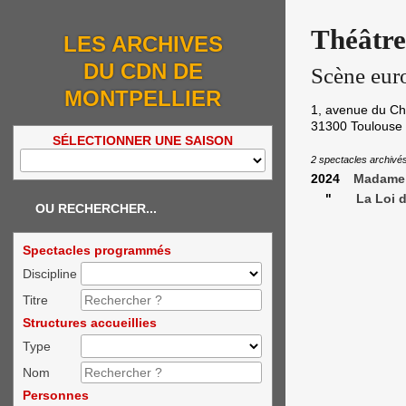
Théâtr
LES ARCHIVES
DU CDN DE
Scène eur
MONTPELLIER
1, avenue du C
31300
Toulouse
SÉLECTIONNER UNE SAISON
2 spectacles archivé
2024
Madame 
"
La Loi 
OU RECHERCHER...
Spectacles programmés
Discipline
Titre
Structures accueillies
Type
Nom
Personnes