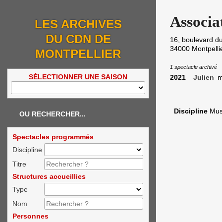
Associat
LES ARCHIVES
DU CDN DE
16, boulevard 
34000
Montpelli
MONTPELLIER
1 spectacle archivé
SÉLECTIONNER UNE SAISON
2021
Julien
mi
Discipline
Mus
OU RECHERCHER...
Spectacles programmés
Discipline
Titre
Structures accueillies
Type
Nom
Personnes