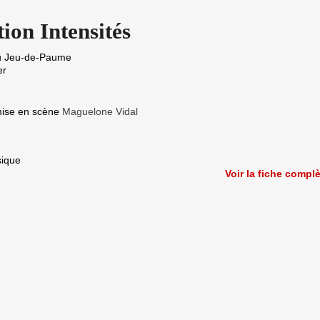
ion Intensités
du Jeu-de-Paume
er
se en scène
Maguelone Vidal
ique
Voir la fiche compl